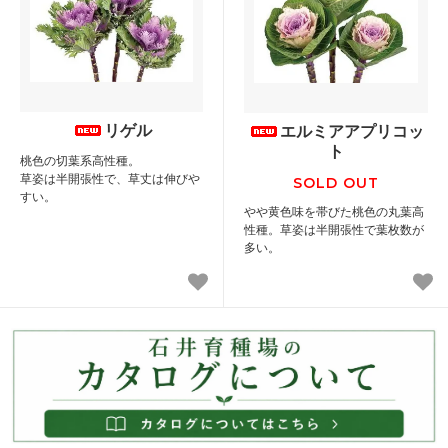
リゲル
エルミアアプリコッ
ト
桃色の切葉系高性種。
草姿は半開張性で、草丈は伸びや
SOLD OUT
すい。
やや黄色味を帯びた桃色の丸葉高
性種。草姿は半開張性で葉枚数が
多い。