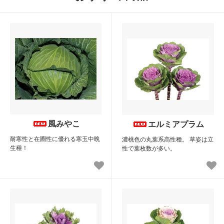
風みやこ
エルミアプラム
耐寒性と在圃性に優れる寒玉中晩
濃桃色の丸葉系高性種。 草姿は立
生種！
性で葉枚数が多い。