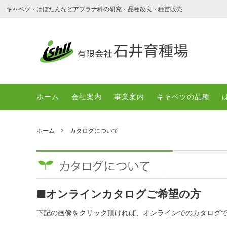
キャベツ・はぼたんなどアブラナ科の研究・品種改良・種苗販売
キャベツの品種
会社案内
はぼた
事業案
ホーム
English
会社案内
事業案内
キャベツの品種
カタロ
ホーム
カタログについて
■オンラインカタログご希望の方
下記の画像をクリック頂ければ、オンラインでのカタログ