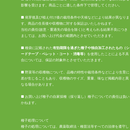
影響を受けます。商品ごとに適した条件下で管理してください。
■ 発芽後及び植え付け後の栽培条件や天候などにより結果が異なりま
す。商品の生長後や収穫物に対する保証はいたしかねます。
当社の責任(故意・重過失の場合を除く)と考えられる結果不良につき
ましては、お買い上げ代金の範囲内とさせていただきます。
■ 種袋に記載された
有効期限を過ぎた種子や独自加工されたもの（シ
ードテープ・ペレット・コート・消毒等）
を使用したことによる不具
合については、保証の対象外とさせていただきます。
■ 野菜等の収穫物について、品種の特性や栽培条件などにより生育に
差が生じることもあり、収穫物のサイズ、重量、味など掲載内容と異
なる場合があります。
■ お買い上げ種子の自家採種（採り返し）種子についての責任は負い
かねます。
種子処理について
種子の処理については、農薬取締法・種苗法等すべての法律を遵守し