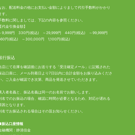
なお、配送料金の他にお支払い金額によりまして代引手数料がかかり
ます。
手数料に関しましては、下記の内容を参照ください。
【代金引換金額】
～9,999円 330円(税込) ～29,999円 440円(税込) ～99,999円
660円(税込) ～300,000円 1,100円(税込)
銀行振込
当店にて在庫を確認後にお送りする「受注確定メール」に記載された
振込口座に、メール到着日より7日以内に合計金額をお振り込みくださ
い。ご入金が確認でき次第、商品を発送させていただきます。
購入者名義と、振込名義は同一のお名前でお願いします。
別名でのお振込の場合、確認に時間が必要となるため、対応が遅れる
原因となります。
別名でお振込される場合はその旨お知らせください。
■振込口座情報
金融機関：静清信金