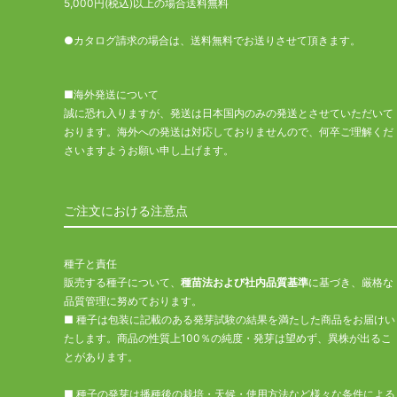
5,000円(税込)以上の場合送料無料
●カタログ請求の場合は、送料無料でお送りさせて頂きます。
■海外発送について
誠に恐れ入りますが、発送は日本国内のみの発送とさせていただいて
おります。海外への発送は対応しておりませんので、何卒ご理解くだ
さいますようお願い申し上げます。
ご注文における注意点
種子と責任
販売する種子について、
種苗法および社内品質基準
に基づき、厳格な
品質管理に努めております。
■ 種子は包装に記載のある発芽試験の結果を満たした商品をお届けい
たします。商品の性質上100％の純度・発芽は望めず、異株が出るこ
とがあります。
■ 種子の発芽は播種後の栽培・天候・使用方法など様々な条件による