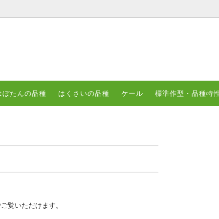
んの品種
内
はくさいの品種
標準作型・品種特性
グについて
はぼたんの品種
はくさいの品種
ケール
標準作型・品種特
でご覧いただけます。