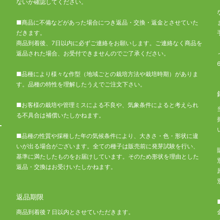
ないか確認してください。
■商品に不備などがあった場合につき返品・交換・返金とさせていた
だきます。
商品到着後、7日以内に必ずご連絡をお願いします。ご連絡なく商品を
返品された場合、お受付できませんのでご了承ください。
■品種により様々な作型（地域ごとの栽培方法や栽培時期）がありま
す。品種の特性を理解したうえでご注文下さい。
■お客様の栽培や管理ミスによる不良や、気象条件によると考えられ
る不具合は補償いたしかねます。
■品種の性質や採種した年の気候条件により、大きさ・色・形状に違
いが出る場合がございます。全ての種子は販売前に発芽試験を行い、
基準に満たしたものをお届けしています。そのため形状を理由とした
返品・交換はお受けいたしかねます。
返品期限
商品到着後７日以内とさせていただきます。