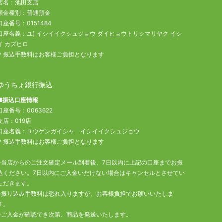
店名：池田支店
預金種別：普通預金
口座番号：0151484
口座名義：ユ) イシイイクシュジョウ ダイヒョウトリシマリヤク イシ
イ カズヒロ
＊振込手数料はお客様ご負担となります
ゆうちょ銀行振込
■振込口座情報
口座番号：0063622
支店：019店
口座名義：ユウゲンガイシャ イシイイクシュジョウ
＊振込手数料はお客様ご負担となります
※当店からのご注文確定メール到着後、7日以内に上記の口座までお振
込ください。7日以内にご入金いだけない場合はキャンセルとさせてい
ただきます。
※振り込み手数料は恐れ入りますが、お客様負担でお願いいたしま
す。
※ご入金が確認でき次第、商品を発送いたします。