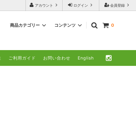
アカウント
ログイン
会員登録
商品カテゴリー
コンテンツ
0
ケール
ハニーキャベツ
性
ご利用ガイド
お問い合わせ
English