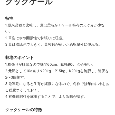
クックケール
特性
1.従来品種と比較し、葉は柔らかくケール特有のえぐみが少な
い。
2.草姿はやや開張性で株張りは旺盛。
3.葉は濃緑色で大きく、葉枚数が多いため収量性に優れる。
栽培のポイント
1.株張りが旺盛なので株間60cm、畝幅90cm位が良い。
2.元肥として10a当りN20kg、P15kg、K20kgを施肥し、追肥を
2〜3回施す。
3.厳寒期になると生育が緩慢になるので、冬作では年内に株をあ
る程度つくっておく。
4.有機質肥料を施用することで、より旨味が増す。
クックケールの特徴